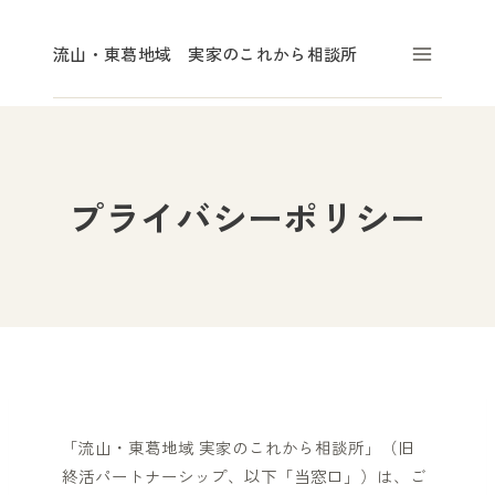
内
容
流山・東葛地域 実家のこれから相談所
を
ス
キ
ッ
プライバシーポリシー
プ
「流山・東葛地域 実家のこれから相談所」（旧
終活パートナーシップ、以下「当窓口」）は、ご