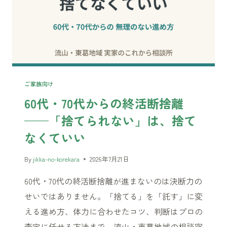
の
荷
物
を
ど
う
す
ご家族向け
る？
60代・70代からの終活断捨離
——
——「捨てられない」は、捨て
引
っ
なくていい
越
し
By
jikka-no-korekara
2026年7月21日
の
60代・70代の終活断捨離が進まないのは決断力の
2
か
せいではありません。「捨てる」を「託す」に変
月
える進め方、体力に合わせたコツ、判断はプロの
前
査定に任せる方法まで。流山・東葛地域の相談窓