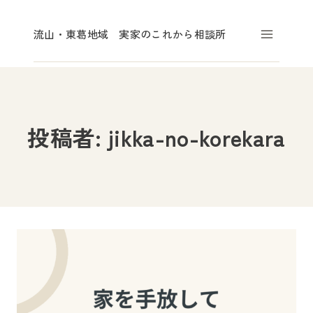
内
容
流山・東葛地域 実家のこれから相談所
を
ス
キ
ッ
投稿者: jikka-no-korekara
プ