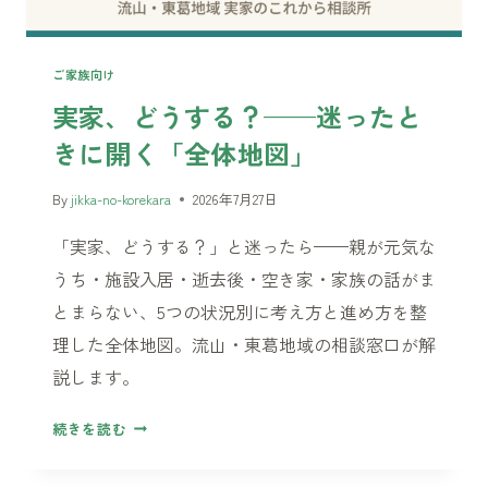
チ
ェ
ッ
ご家族向け
ク
実家、どうする？——迷ったと
リ
きに開く「全体地図」
ス
ト
By
jikka-no-korekara
2026年7月27日
——
「見
「実家、どうする？」と迷ったら——親が元気な
る
うち・施設入居・逝去後・空き家・家族の話がま
だ
とまらない、5つの状況別に考え方と進め方を整
け」
で
理した全体地図。流山・東葛地域の相談窓口が解
分
説します。
か
る
実
続きを読む
こ
家、
と
ど