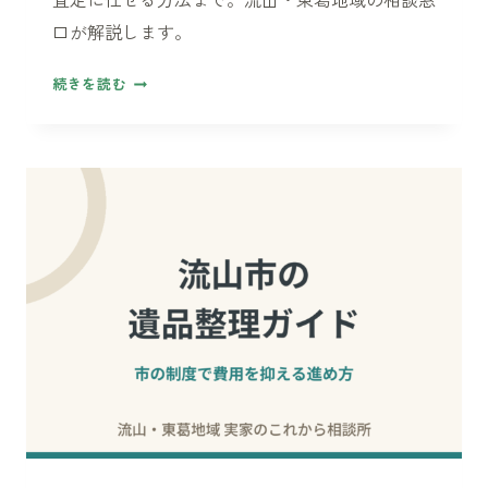
か
口が解説します。
ら
始
60
続きを読む
め
代・
る
70
順
代
番
か
ら
の
終
活
断
捨
離
——
「捨
て
ら