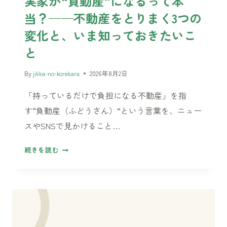
実家が“負動産”になるって本
択
当？——不動産をとりまく3つの
肢
——
変化と、いま知っておきたいこ
暮
と
ら
し・
By
jikka-no-korekara
2026年8月2日
お
金・
「持っているだけで負担になる不動産」を指
相
す“負動産（ふどうさん）”という言葉を、ニュー
続
スやSNSで見かけること…
の
3
実
続きを読む
つ
家
の
が“負
視
動
点
産”に
な
る