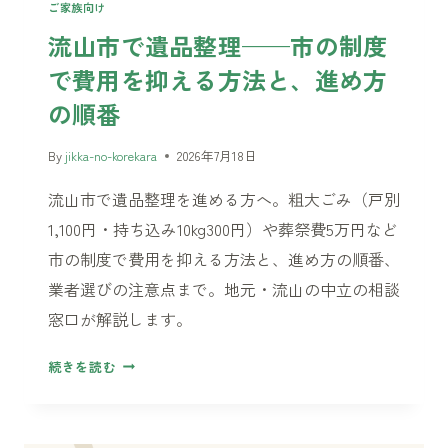
れ
ご家族向け
な
流山市で遺品整理——市の制度
い」
で費用を抑える方法と、進め方
は、
捨
の順番
て
な
By
jikka-no-korekara
2026年7月18日
く
流山市で遺品整理を進める方へ。粗大ごみ（戸別
て
い
1,100円・持ち込み10kg300円）や葬祭費5万円など
い
市の制度で費用を抑える方法と、進め方の順番、
業者選びの注意点まで。地元・流山の中立の相談
窓口が解説します。
流
続きを読む
山
市
で