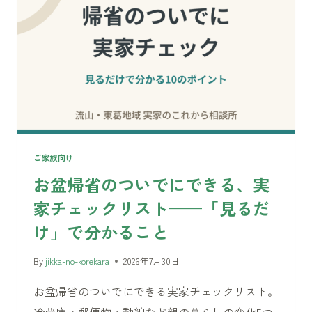
っ
て
本
当？
——
不
動
産
を
と
ご家族向け
り
お盆帰省のついでにできる、実
ま
家チェックリスト——「見るだ
く
3
け」で分かること
つ
の
By
jikka-no-korekara
2026年7月30日
変
お盆帰省のついでにできる実家チェックリスト。
化
と、
冷蔵庫・郵便物・動線など親の暮らしの変化5つ