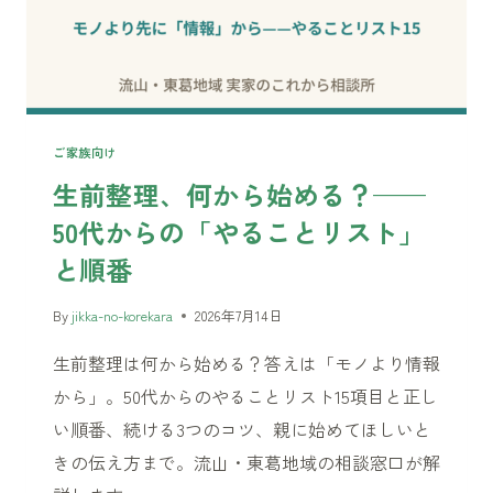
——
「毎
日
の
こ
と」
ご家族向け
だ
生前整理、何から始める？——
か
50代からの「やることリスト」
ら、
け
と順番
ん
か
By
jikka-no-korekara
2026年7月14日
に
生前整理は何から始める？答えは「モノより情報
し
な
から」。50代からのやることリスト15項目と正し
い
い順番、続ける3つのコツ、親に始めてほしいと
進
きの伝え方まで。流山・東葛地域の相談窓口が解
め