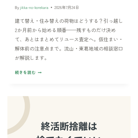
By
jikka-no-korekara
2026年7月24日
建て替え・住み替えの荷物はどうする？引っ越し
2か月前から始める順番——残すものだけ決め
て、あとはまとめてリユース査定へ。仮住まい・
解体前の注意点まで。流山・東葛地域の相談窓口
が解説します。
建
続きを読む
て
替
え・
住
み
替
え
で、
家