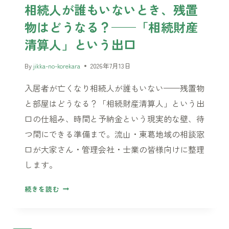
る
相続人が誰もいないとき、残置
こ
物はどうなる？——「相続財産
と
リ
清算人」という出口
ス
ト」
By
jikka-no-korekara
2026年7月13日
と
入居者が亡くなり相続人が誰もいない——残置物
順
番
と部屋はどうなる？「相続財産清算人」という出
口の仕組み、時間と予納金という現実的な壁、待
つ間にできる準備まで。流山・東葛地域の相談窓
口が大家さん・管理会社・士業の皆様向けに整理
します。
相
続きを読む
続
人
が