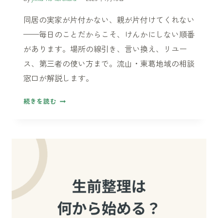
進
同居の実家が片付かない、親が片付けてくれない
め
方
——毎日のことだからこそ、けんかにしない順番
の
があります。場所の線引き、言い換え、リユー
順
ス、第三者の使い方まで。流山・東葛地域の相談
番
窓口が解説します。
同
続きを読む
居
の
実
家
が
片
付
か
な
い