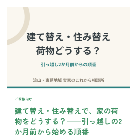
う
す
る？
——
迷
っ
た
と
き
に
開
く
「全
体
ご家族向け
地
建て替え・住み替えで、家の荷
図」
物をどうする？——引っ越しの2
か月前から始める順番