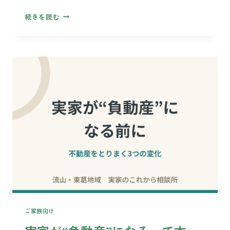
家
続きを読む
を
手
放
し
て
賃
貸
に
住
み
替
え
る、
と
い
う
ご家族向け
選