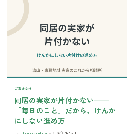
遺
品
整
理
——
市
の
制
度
で
費
用
を
ご家族向け
抑
同居の実家が片付かない——
え
「毎日のこと」だから、けんか
る
方
にしない進め方
法
と、
By
jikka-no-korekara
2026年7月15日