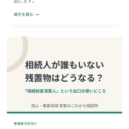
説します。
方
生
続きを読む
前
整
理、
何
か
ら
始
め
る？
——
50
代
か
ら
の
「や
事業者の方向け