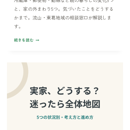
い
と、家の外まわり5つ。気づいたことをどうする
ま
かまで。流山・東葛地域の相談窓口が解説しま
知
す。
っ
て
お
続きを読む
お
盆
き
帰
た
省
い
の
こ
つ
と
い
で
に
で
き
る、
実
家